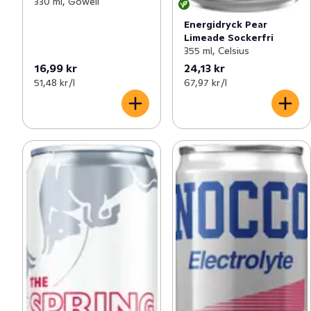
330 ml, Gowell
Energidryck Pear
Limeade Sockerfri
355 ml, Celsius
16,99 kr
24,13 kr
51,48 kr /l
67,97 kr /l