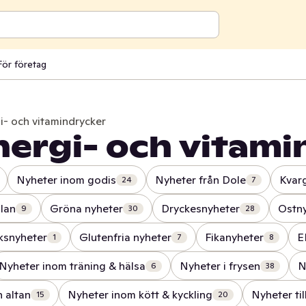
För företag
i- och vitamindrycker
nergi- och vitami
Nyheter inom godis
Nyheter från Dole
Kvar
24
7
llan
Gröna nyheter
Dryckesnyheter
Ostn
9
30
28
ksnyheter
Glutenfria nyheter
Fikanyheter
E
1
7
8
Nyheter inom träning & hälsa
Nyheter i frysen
N
6
38
h altan
Nyheter inom kött & kyckling
Nyheter til
15
20