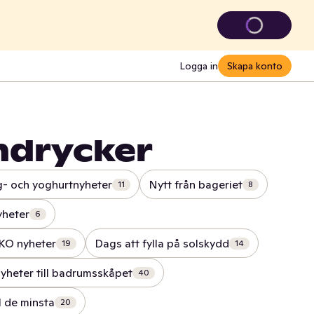
Logga in
Skapa konto
ndrycker
g- och yoghurtnyheter
Nytt från bageriet
11
8
yheter
6
KO nyheter
Dags att fylla på solskydd
19
14
yheter till badrumsskåpet
40
l de minsta
20