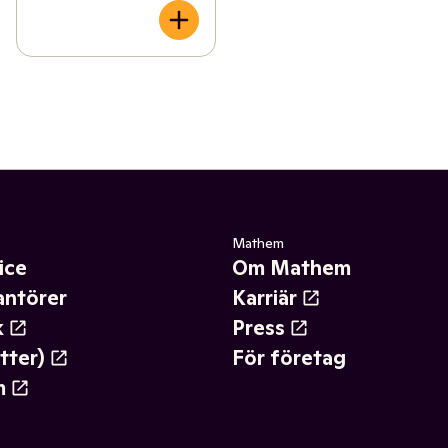
Mathem
ice
Om Mathem
antörer
Karriär
k
Press
tter)
För företag
m