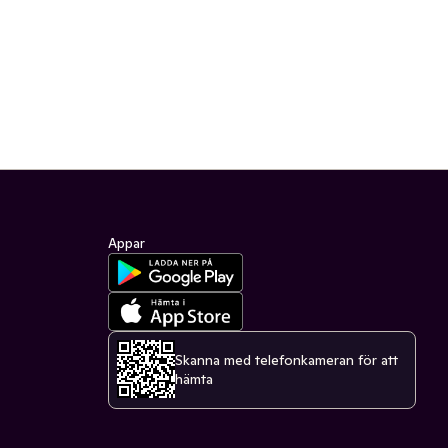
Appar
Skanna med telefonkameran för att
hämta