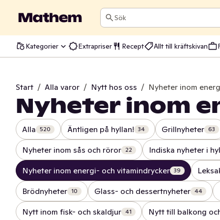
Sök
Kategorier
Extrapriser
Recept
Allt till kräftskivan
Start
/
Alla varor
/
Nytt hos oss
/
Nyheter inom energ
Nyheter inom e
Alla
Äntligen på hyllan!
Grillnyheter
520
34
63
Nyheter inom sås och röror
Indiska nyheter i hy
22
Nyheter inom energi- och vitamindrycker
Leksa
39
Brödnyheter
Glass- och dessertnyheter
10
44
Nytt inom fisk- och skaldjur
Nytt till balkong oc
41