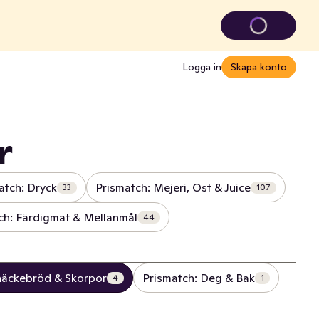
Logga in
Skapa konto
r
atch: Dryck
Prismatch: Mejeri, Ost & Juice
33
107
ch: Färdigmat & Mellanmål
44
näckebröd & Skorpor
Prismatch: Deg & Bak
4
1