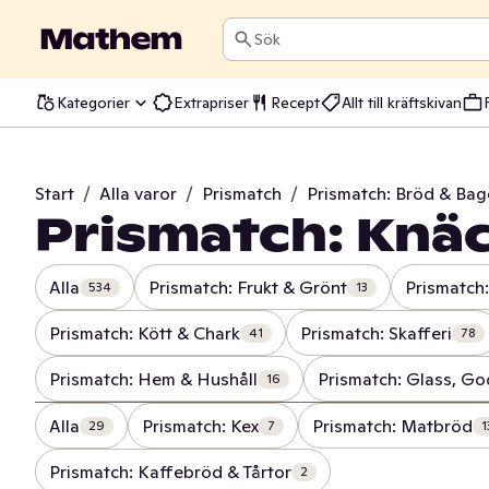
Sök
Kategorier
Extrapriser
Recept
Allt till kräftskivan
Start
/
Alla varor
/
Prismatch
/
Prismatch: Bröd & Bag
Prismatch: Knä
Alla
Prismatch: Frukt & Grönt
Prismatch:
534
13
Prismatch: Kött & Chark
Prismatch: Skafferi
41
78
Prismatch: Hem & Hushåll
Prismatch: Glass, Go
16
Alla
Prismatch: Kex
Prismatch: Matbröd
29
7
1
Prismatch: Kaffebröd & Tårtor
2