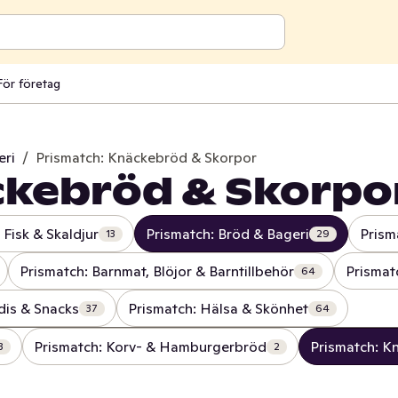
För företag
eri
/
Prismatch: Knäckebröd & Skorpor
ckebröd & Skorpo
 Fisk & Skaldjur
Prismatch: Bröd & Bageri
Prism
13
29
Prismatch: Barnmat, Blöjor & Barntillbehör
Prismat
64
dis & Snacks
Prismatch: Hälsa & Skönhet
37
64
Prismatch: Korv- & Hamburgerbröd
Prismatch: K
3
2