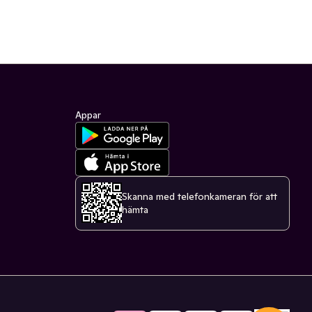
Appar
Skanna med telefonkameran för att
hämta