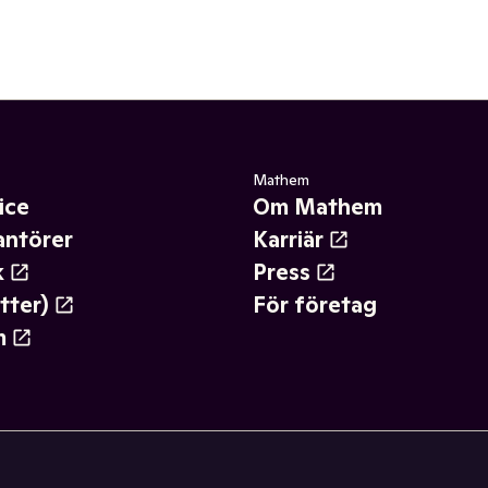
Mathem
ice
Om Mathem
antörer
Karriär
k
Press
tter)
För företag
m