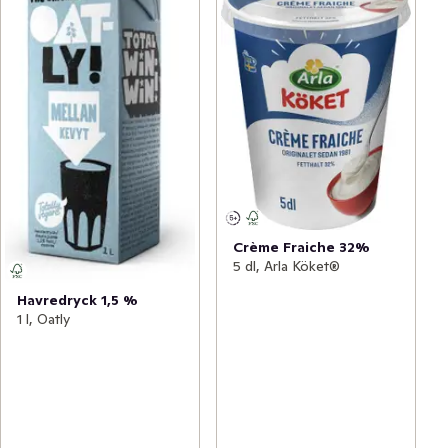
Crème Fraiche 32%
5 dl, Arla Köket®
Havredryck 1,5 %
1 l, Oatly