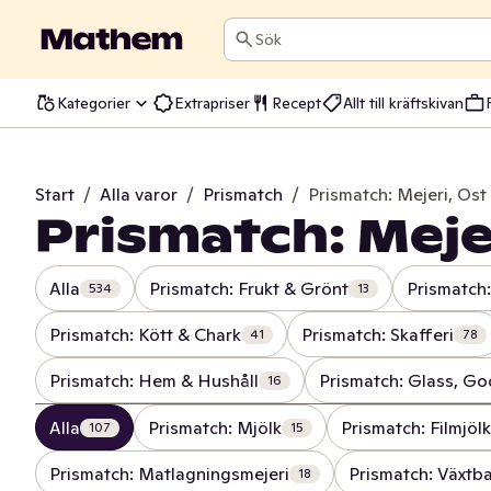
Sök
Kategorier
Extrapriser
Recept
Allt till kräftskivan
Start
/
Alla varor
/
Prismatch
/
Prismatch: Mejeri, Ost
Prismatch: Mejer
Alla
Prismatch: Frukt & Grönt
Prismatch:
534
13
Prismatch: Kött & Chark
Prismatch: Skafferi
41
78
Prismatch: Hem & Hushåll
Prismatch: Glass, Go
16
Alla
Prismatch: Mjölk
Prismatch: Filmjöl
107
15
Prismatch: Matlagningsmejeri
Prismatch: Växtb
18