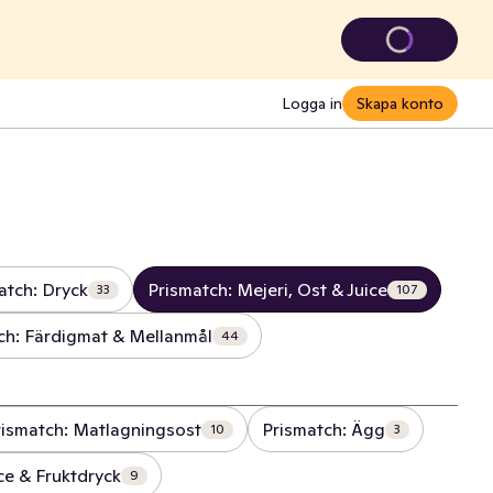
Logga in
Skapa konto
atch: Dryck
Prismatch: Mejeri, Ost & Juice
33
107
ch: Färdigmat & Mellanmål
44
rismatch: Matlagningsost
Prismatch: Ägg
10
3
ce & Fruktdryck
9