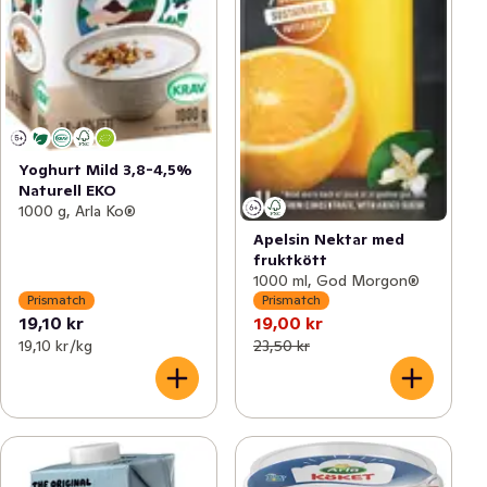
Yoghurt Mild 3,8-4,5%
Naturell EKO
1000 g, Arla Ko®
Apelsin Nektar med
fruktkött
1000 ml, God Morgon®
Prismatch
Prismatch
19,10 kr
19,00 kr
19,10 kr /kg
23,50 kr