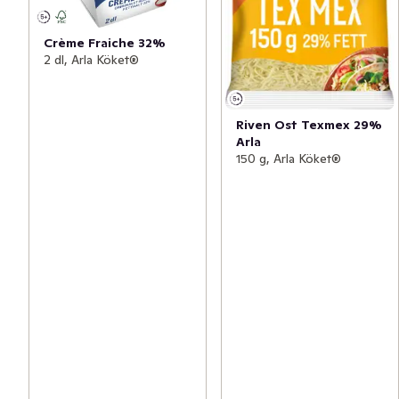
Crème Fraiche 32%
2 dl, Arla Köket®
Riven Ost Texmex 29%
Arla
150 g, Arla Köket®