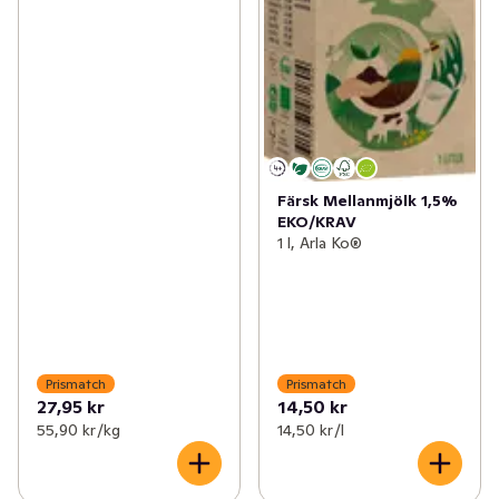
Färsk Mellanmjölk 1,5%
EKO/KRAV
1 l, Arla Ko®
Prismatch
Prismatch
27,95 kr
14,50 kr
55,90 kr /kg
14,50 kr /l