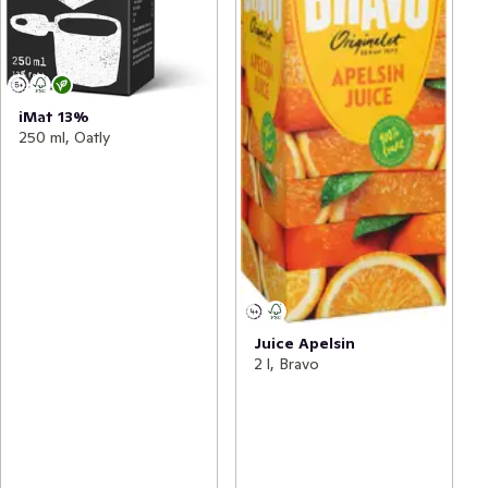
iMat 13%
250 ml, Oatly
Juice Apelsin
2 l, Bravo