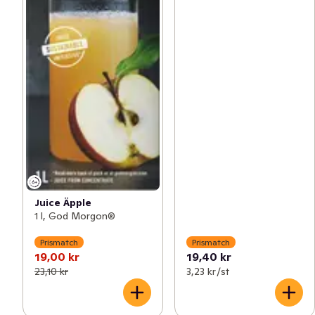
Juice Äpple
1 l, God Morgon®
Prismatch
Prismatch
19,00 kr
19,40 kr
23,10 kr
3,23 kr /st