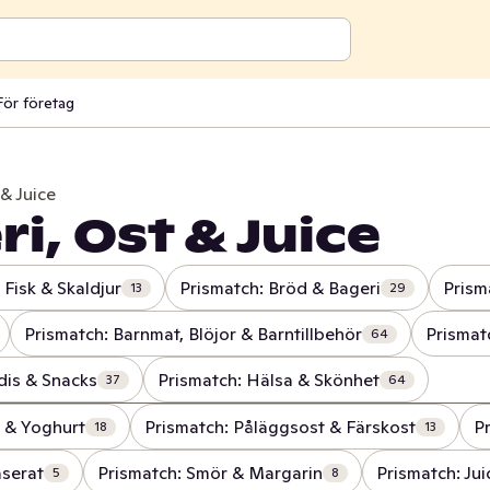
För företag
 & Juice
i, Ost & Juice
 Fisk & Skaldjur
Prismatch: Bröd & Bageri
Prism
13
29
Prismatch: Barnmat, Blöjor & Barntillbehör
Prismat
64
dis & Snacks
Prismatch: Hälsa & Skönhet
37
64
k & Yoghurt
Prismatch: Påläggsost & Färskost
P
18
13
aserat
Prismatch: Smör & Margarin
Prismatch: Jui
5
8