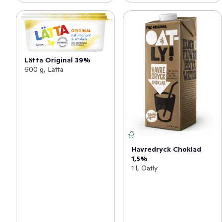
Lätta Original 39%
600 g, Lätta
Havredryck Choklad
1,5%
1 l, Oatly