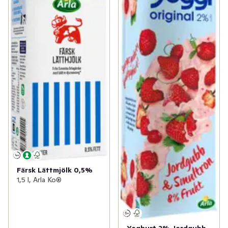
Färsk Lättmjölk 0,5%
1,5 l, Arla Ko®
Yoghurt 2% Jordgubb