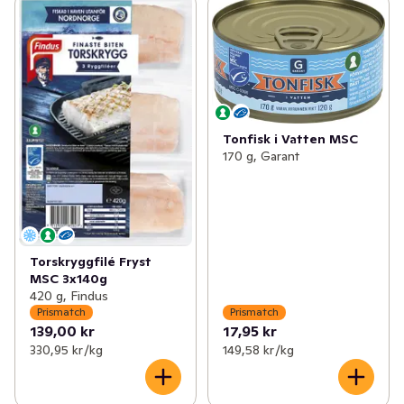
✓
Prismatch: Fisk & Skaldjur
(13)
✓
Prismatch: Fisk, Fiskpinnar & Nuggets
(6)
✓
Prismatch: Bröd & Bageri
(29)
✓
Prismatch: Kaviar & Konserver
(4)
✓
Prismatch: Dryck
(33)
✓
Prismatch: Skaldjur
(3)
✓
Prismatch: Mejeri, Ost & Juice
(107)
Tonfisk i Vatten MSC
170 g, Garant
✓
Prismatch: Kött & Chark
(41)
✓
Prismatch: Skafferi
(77)
✓
Prismatch: Barnmat, Blöjor & Barntillbehör
(64)
Torskryggfilé Fryst
MSC 3x140g
✓
Prismatch: Färdigmat & Mellanmål
(44)
420 g, Findus
Prismatch
Prismatch
✓
Prismatch: Hem & Hushåll
(16)
139,00 kr
17,95 kr
330,95 kr /kg
149,58 kr /kg
✓
Prismatch: Glass, Godis & Snacks
(37)
✓
Prismatch: Hälsa & Skönhet
(64)