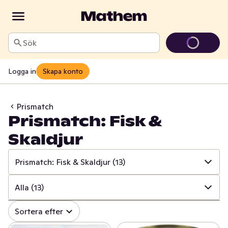
Sök
Logga in
Skapa konto
Prismatch
Prismatch: Fisk &
Skaldjur
Prismatch: Fisk & Skaldjur
(13)
✓
Alla
(533)
Alla
(13)
✓
Prismatch: Frukt & Grönt
(13)
✓
Alla
(13)
Sortera efter