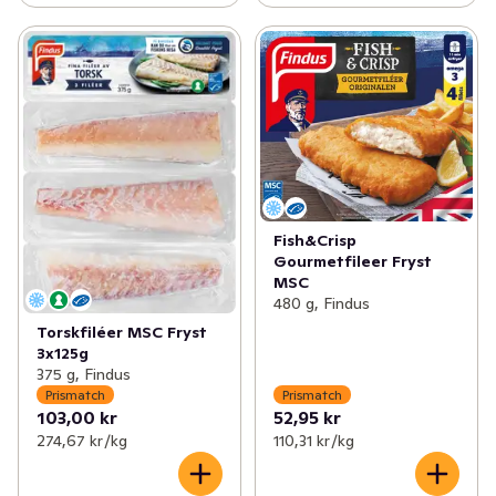
Fish&Crisp
Gourmetfileer Fryst
MSC
480 g, Findus
Torskfiléer MSC Fryst
3x125g
375 g, Findus
Prismatch
Prismatch
103,00 kr
52,95 kr
274,67 kr /kg
110,31 kr /kg