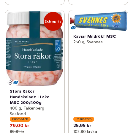
Extrapris
Kaviar Mildrökt MSC
250 g, Svennes
Stora Räkor
Handskalade i Lake
MSC 200/400g
400 g, Falkenberg
Seafood
Prismatch
Prismatch
79,00 kr
25,95 kr
89,81 kr
103,80 kr /kg