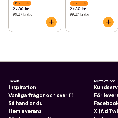
Prismatch
Prismatch
27,30 kr
27,30 kr
99,27 kr /kg
99,27 kr /kg
Handla
Kontakta oss
Inspiration
Kundserv
Vanliga frågor och svar
För lever
Så handlar du
Faceboo
Hemleverans
X (f.d Twi