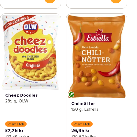
Cheez Doodles
285 g, OLW
Chilinötter
150 g, Estrella
Prismatch
Prismatch
37,76 kr
26,95 kr
132,49 kr /kg
179,67 kr /kg