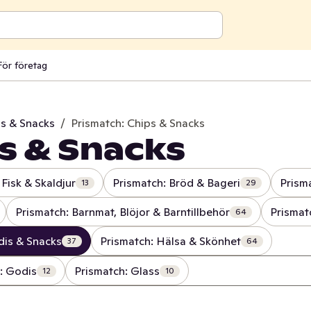
För företag
is & Snacks
/
Prismatch: Chips & Snacks
s & Snacks
 Fisk & Skaldjur
Prismatch: Bröd & Bageri
Prism
13
29
Prismatch: Barnmat, Blöjor & Barntillbehör
Prismat
64
dis & Snacks
Prismatch: Hälsa & Skönhet
37
64
: Godis
Prismatch: Glass
12
10