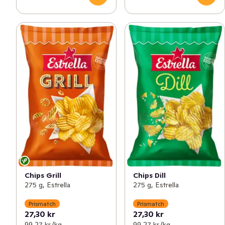
Chips Grill
Chips Dill
275 g, Estrella
275 g, Estrella
Prismatch
Prismatch
27,30 kr
27,30 kr
99,27 kr /kg
99,27 kr /kg