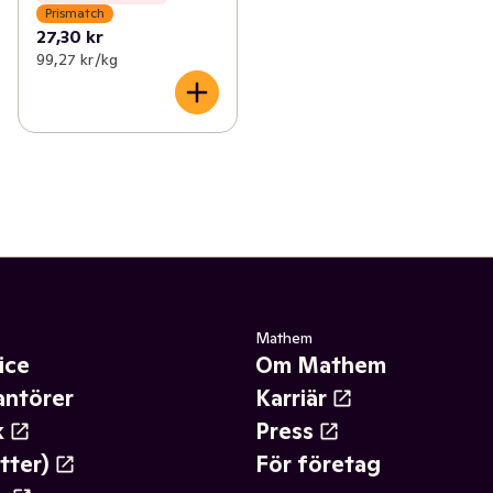
Prismatch
27,30 kr
99,27 kr /kg
Mathem
ice
Om Mathem
antörer
Karriär
k
Press
tter)
För företag