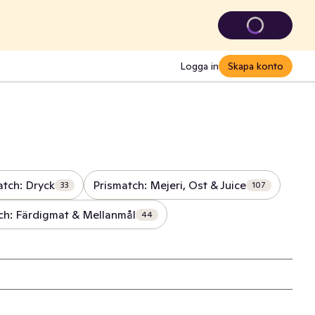
Logga in
Skapa konto
atch: Dryck
Prismatch: Mejeri, Ost & Juice
33
107
ch: Färdigmat & Mellanmål
44