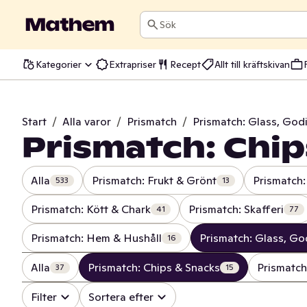
Sök
Kategorier
Extrapriser
Recept
Allt till kräftskivan
Start
/
Alla varor
/
Prismatch
/
Prismatch: Glass, God
Prismatch: Chip
Alla
Prismatch: Frukt & Grönt
Prismatch:
533
13
Prismatch: Kött & Chark
Prismatch: Skafferi
41
77
Prismatch: Hem & Hushåll
Prismatch: Glass, Go
16
Alla
Prismatch: Chips & Snacks
Prismatch
37
15
Filter
Sortera efter