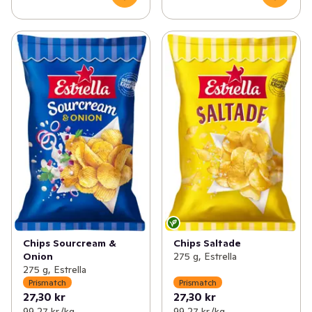
Chips Sourcream &
Chips Saltade
Onion
275 g, Estrella
275 g, Estrella
Prismatch
Prismatch
27,30 kr
27,30 kr
99,27 kr /kg
99,27 kr /kg