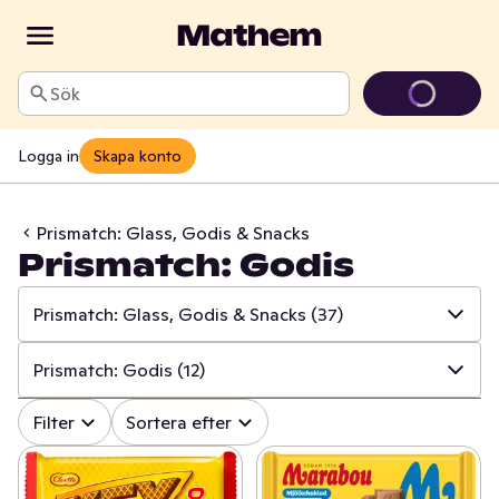
Sök
Logga in
Skapa konto
Prismatch: Glass, Godis & Snacks
Prismatch: Godis
Prismatch: Glass, Godis & Snacks
(37)
✓
Alla
(533)
Prismatch: Godis
(12)
✓
Prismatch: Frukt & Grönt
(13)
✓
Alla
(37)
Filter
Sortera efter
✓
Prismatch: Fisk & Skaldjur
(13)
✓
Prismatch: Chips & Snacks
(15)