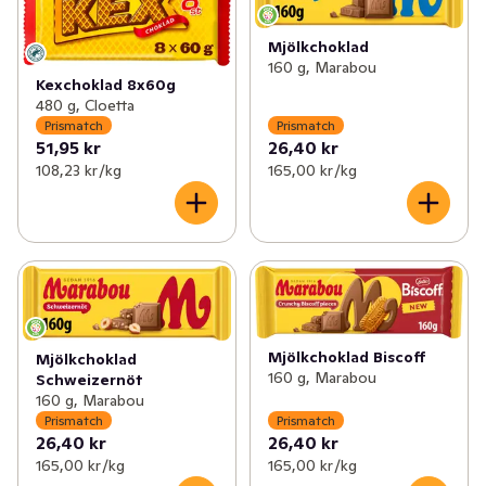
✓
Prismatch: Bröd & Bageri
(29)
✓
Prismatch: Godis
(12)
Mjölkchoklad
✓
Prismatch: Dryck
(33)
✓
Prismatch: Glass
(10)
160 g, Marabou
Kexchoklad 8x60g
480 g, Cloetta
✓
Prismatch: Mejeri, Ost & Juice
(107)
Prismatch
Prismatch
51,95 kr
26,40 kr
✓
Prismatch: Kött & Chark
(41)
108,23 kr /kg
165,00 kr /kg
✓
Prismatch: Skafferi
(77)
✓
Prismatch: Barnmat, Blöjor & Barntillbehör
(64)
✓
Prismatch: Färdigmat & Mellanmål
(44)
✓
Prismatch: Hem & Hushåll
(16)
Mjölkchoklad Biscoff
Mjölkchoklad
160 g, Marabou
Schweizernöt
✓
Prismatch: Glass, Godis & Snacks
(37)
160 g, Marabou
Prismatch
Prismatch
✓
Prismatch: Hälsa & Skönhet
(64)
26,40 kr
26,40 kr
165,00 kr /kg
165,00 kr /kg