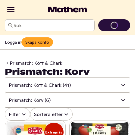
Sök
Logga in
Skapa konto
Prismatch: Kött & Chark
Prismatch: Korv
Prismatch: Kött & Chark
(41)
✓
Alla
(534)
Prismatch: Korv
(6)
✓
Prismatch: Frukt & Grönt
(13)
✓
Alla
(41)
Filter
Sortera efter
✓
Prismatch: Fisk & Skaldjur
(13)
✓
Prismatch: Kött
(9)
Extrapris