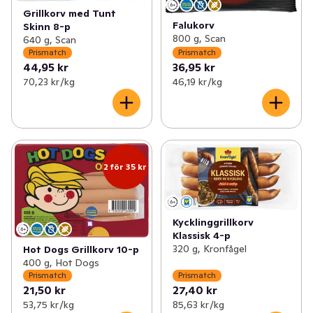
Grillkorv med Tunt
Falukorv
Skinn 8-p
800 g, Scan
640 g, Scan
Prismatch
Prismatch
44,95 kr
36,95 kr
70,23 kr /kg
46,19 kr /kg
2 för 35 kr
Kycklinggrillkorv
Klassisk 4-p
320 g, Kronfågel
Hot Dogs Grillkorv 10-p
400 g, Hot Dogs
Prismatch
Prismatch
21,50 kr
27,40 kr
53,75 kr /kg
85,63 kr /kg