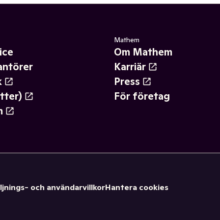
Mathem
ice
Om Mathem
antörer
Karriär
k
Press
tter)
För företag
m
ljnings- och användarvillkor
Hantera cookies