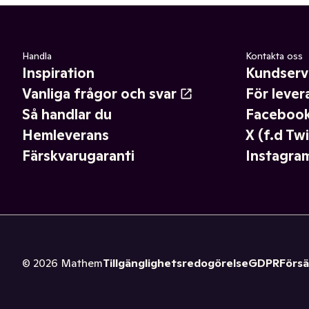
Handla
Kontakta oss
Inspiration
Kundserv
Vanliga frågor och svar
För lever
Så handlar du
Faceboo
Hemleverans
X (f.d Twi
Färskvarugaranti
Instagra
©
2026
Mathem
Tillgänglighetsredogörelse
GDPR
Försä