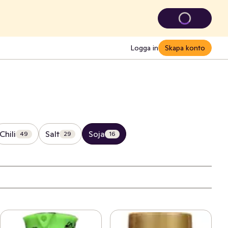
Logga in
Skapa konto
Chili
Salt
Soja
49
29
16