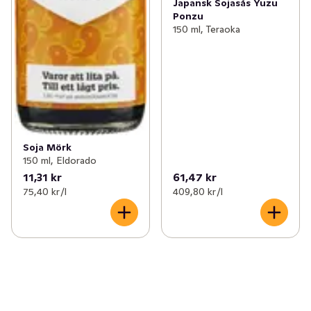
Japansk Sojasås Yuzu
Ponzu
150 ml, Teraoka
Soja Mörk
150 ml, Eldorado
11,31 kr
61,47 kr
75,40 kr /l
409,80 kr /l