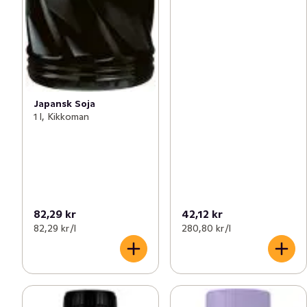
Japansk Soja
1 l, Kikkoman
82,29 kr
42,12 kr
82,29 kr /l
280,80 kr /l