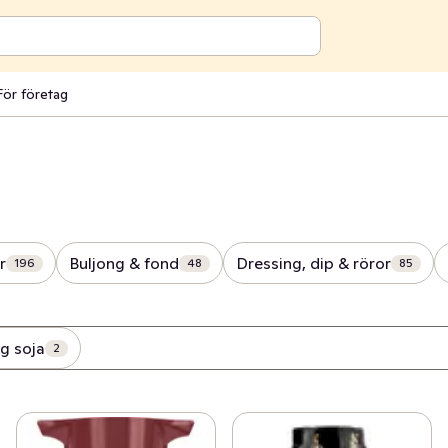
För företag
r
Buljong & fond
Dressing, dip & röror
196
48
85
g soja
2