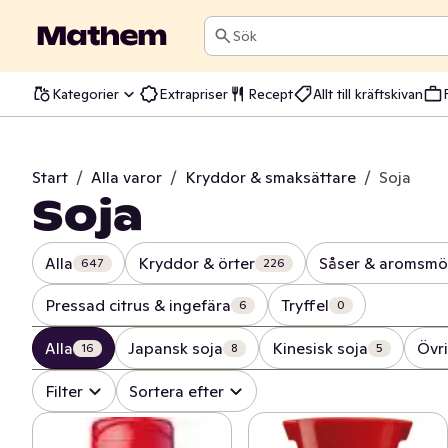
Sök
Kategorier
Extrapriser
Recept
Allt till kräftskivan
Start
/
Alla varor
/
Kryddor & smaksättare
/
Soja
Soja
Alla
Kryddor & örter
Såser & aromsmö
647
226
Pressad citrus & ingefära
Tryffel
6
0
Alla
Japansk soja
Kinesisk soja
Övri
16
8
5
Filter
Sortera efter