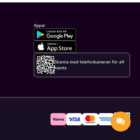
Appar
Skanna med telefonkameran för att
hämta