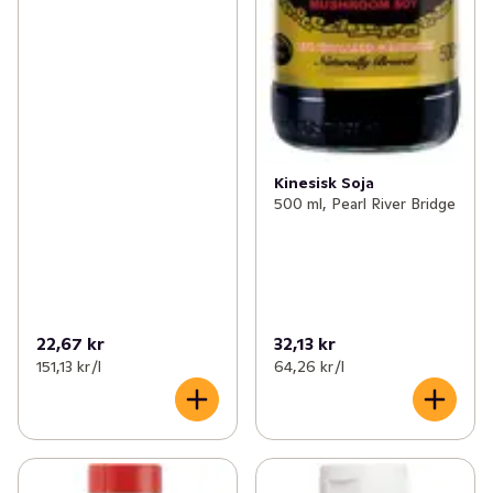
Kinesisk Soja
500 ml, Pearl River Bridge
22,67 kr
32,13 kr
151,13 kr /l
64,26 kr /l