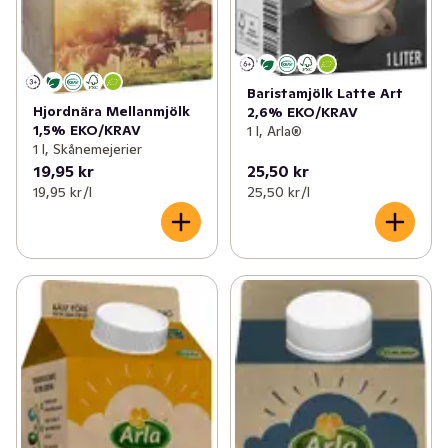
Baristamjölk Latte Art
Hjordnära Mellanmjölk
2,6% EKO/KRAV
1,5% EKO/KRAV
1 l, Arla®
1 l, Skånemejerier
19,95 kr
25,50 kr
19,95 kr /l
25,50 kr /l