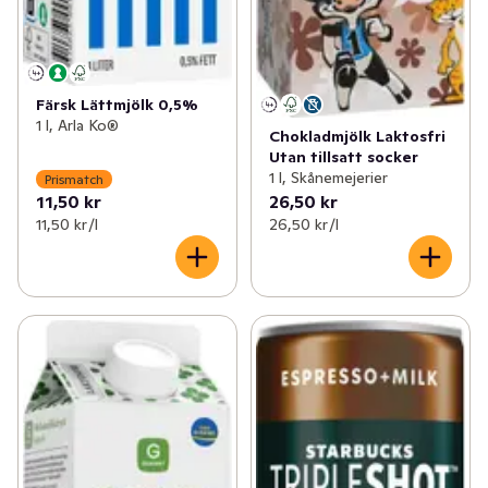
Färsk Lättmjölk 0,5%
1 l, Arla Ko®
Chokladmjölk Laktosfri
Utan tillsatt socker
1 l, Skånemejerier
Prismatch
11,50 kr
26,50 kr
11,50 kr /l
26,50 kr /l