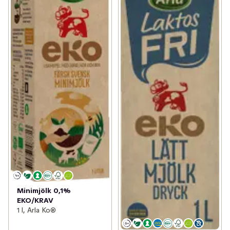
Minimjölk 0,1%
EKO/KRAV
1 l, Arla Ko®