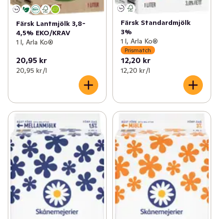
Färsk Standardmjölk
Färsk Lantmjölk 3,8-
3%
4,5% EKO/KRAV
1 l, Arla Ko®
1 l, Arla Ko®
Prismatch
20,95 kr
12,20 kr
20,95 kr /l
12,20 kr /l