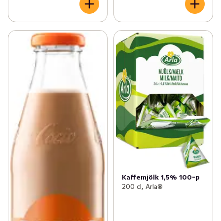
Kaffemjölk 1,5% 100-p
200 cl, Arla®