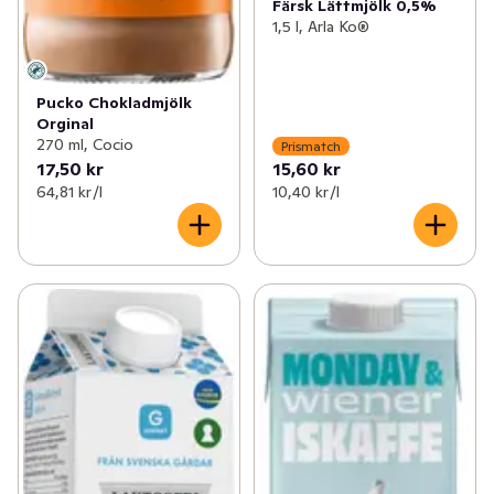
Färsk Lättmjölk 0,5%
1,5 l, Arla Ko®
Pucko Chokladmjölk
Orginal
270 ml, Cocio
Prismatch
17,50 kr
15,60 kr
64,81 kr /l
10,40 kr /l