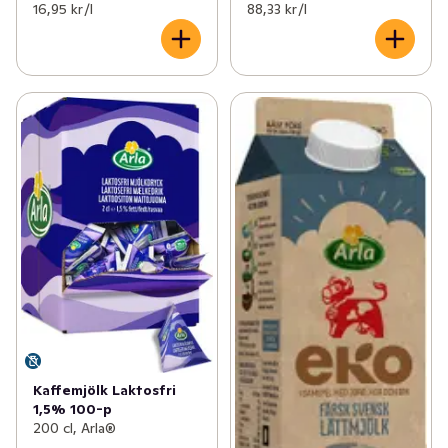
16,95 kr /l
88,33 kr /l
Kaffemjölk Laktosfri
1,5% 100-p
200 cl, Arla®