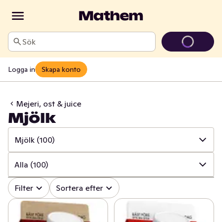
Sök
Logga in
Skapa konto
Mejeri, ost & juice
Mjölk
Mjölk
(100)
✓
Alla
(1366)
Alla
(100)
✓
Ost
(417)
✓
Alla
(100)
Filter
Sortera efter
✓
Mjölk
(100)
✓
Mellanmjölk
(16)