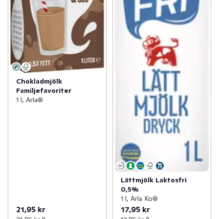
Chokladmjölk
Familjefavoriter
1 l, Arla®
Lättmjölk Laktosfri
0,5%
1 l, Arla Ko®
21,95 kr
17,95 kr