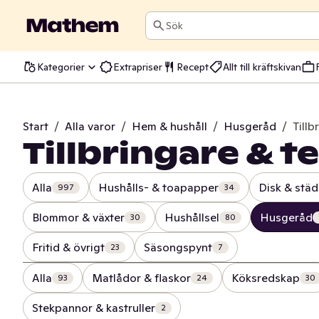
Sök
Kategorier
Extrapriser
Recept
Allt till kräftskivan
Start
/
Alla varor
/
Hem & hushåll
/
Husgeråd
/
Tillb
Tillbringare & 
Alla
Hushålls- & toapapper
Disk & städ
997
34
Blommor & växter
Hushållsel
Husgeråd
30
80
Fritid & övrigt
Säsongspynt
23
7
Alla
Matlådor & flaskor
Köksredskap
93
24
30
Stekpannor & kastruller
2