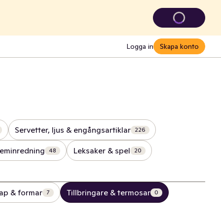
Logga in
Skapa konto
Servetter, ljus & engångsartiklar
226
eminredning
Leksaker & spel
48
20
ap & formar
Tillbringare & termosar
7
0