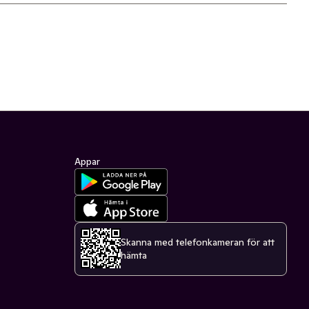
Appar
Skanna med telefonkameran för att
hämta