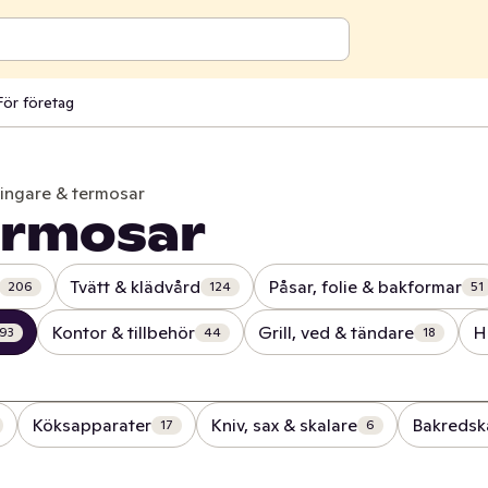
För företag
ringare & termosar
termosar
Tvätt & klädvård
Påsar, folie & bakformar
206
124
51
Kontor & tillbehör
Grill, ved & tändare
H
93
44
18
Köksapparater
Kniv, sax & skalare
Bakredsk
17
6