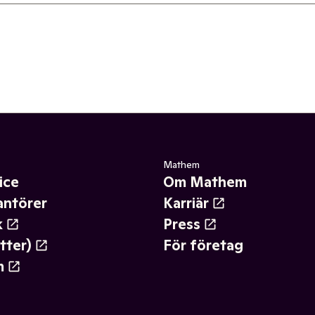
Mathem
ice
Om Mathem
antörer
Karriär
k
Press
tter)
För företag
m