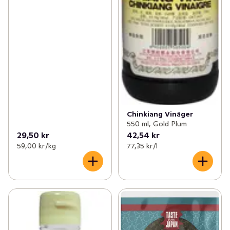
✓
Nötter & torkad frukt
(90)
✓
Internationella köket
(5)
Chinkiang Vinäger
550 ml, Gold Plum
29,50 kr
42,54 kr
59,00 kr /kg
77,35 kr /l