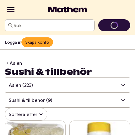
Sök
Logga in
Skapa konto
Asien
Sushi & tillbehör
Asien
(223)
✓
Alla
(1714)
Sushi & tillbehör
(9)
✓
Baljväxter & konserver
(271)
✓
Alla
(223)
Sortera efter
✓
Pasta & pastasås
(215)
✓
Nudlar & ramen
(61)