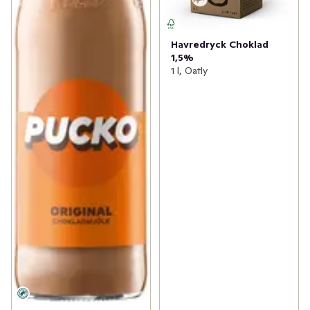
Havredryck Choklad
1,5%
1 l, Oatly