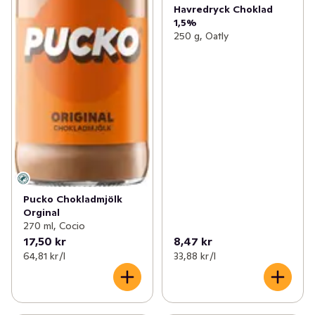
Havredryck Choklad
1,5%
250 g, Oatly
Pucko Chokladmjölk
Orginal
270 ml, Cocio
17,50 kr
8,47 kr
64,81 kr /l
33,88 kr /l