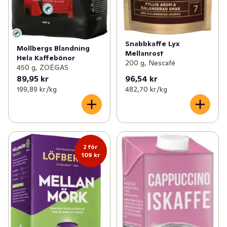
Snabbkaffe Lyx
Mollbergs Blandning
Mellanrost
Hela Kaffebönor
200 g, Nescafé
450 g, ZOÉGAS
89,95 kr
96,54 kr
199,89 kr /kg
482,70 kr /kg
2 för
109 kr