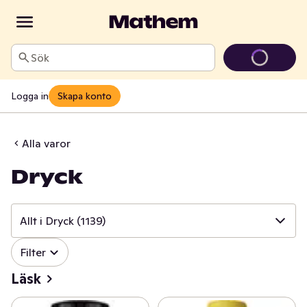
Sök
Logga in
Skapa konto
Alla varor
Dryck
Allt i Dryck
(1139)
✓
Filter
Allt i Dryck
(1139)
Läsk
✓
Läsk
(144)