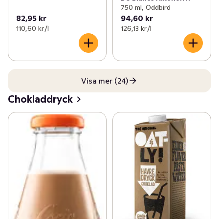
750 ml, Oddbird
82,95 kr
94,60 kr
110,60 kr /l
126,13 kr /l
Visa mer (24)
Chokladdryck