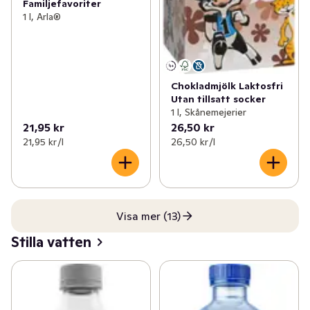
Familjefavoriter
1 l, Arla®
Chokladmjölk Laktosfri
Utan tillsatt socker
1 l, Skånemejerier
21,95 kr
26,50 kr
21,95 kr /l
26,50 kr /l
Visa mer (13)
Stilla vatten