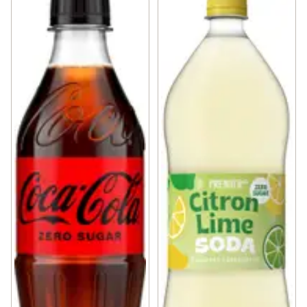
✓
Alkoholfritt vin
(24)
✓
Chokladdryck
(13)
✓
Stilla vatten
(8)
✓
Iste
(9)
✓
Kaffe
(223)
✓
Saft och stilldrink
(108)
✓
Mineralvatten
(63)
✓
Öl
(95)
✓
Te
(154)
✓
Matcha
(9)
✓
Cider, must & drinkmixer
(138)