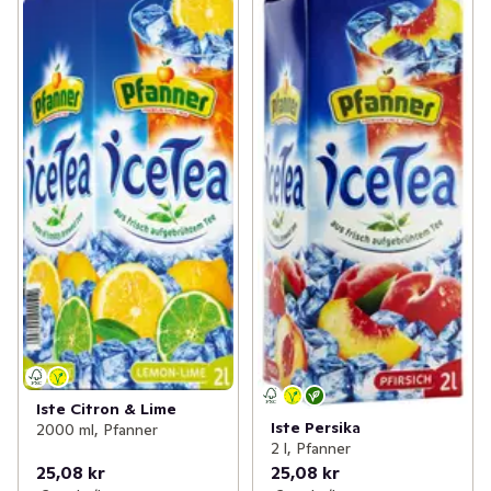
Iste Citron & Lime
Iste Persika
2000 ml, Pfanner
2 l, Pfanner
25,08 kr
25,08 kr