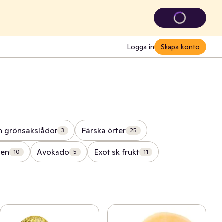
Logga in
Skapa konto
h grönsakslådor
Färska örter
3
25
len
Avokado
Exotisk frukt
10
5
11