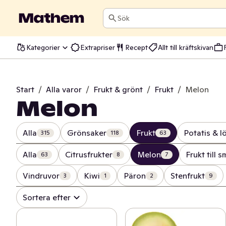
Sök
Kategorier
Extrapriser
Recept
Allt till kräftskivan
Start
/
Alla varor
/
Frukt & grönt
/
Frukt
/
Melon
Melon
Alla
Grönsaker
Frukt
Potatis & l
315
118
63
Alla
Citrusfrukter
Melon
Frukt till 
63
8
7
Vindruvor
Kiwi
Päron
Stenfrukt
3
1
2
9
Sortera efter