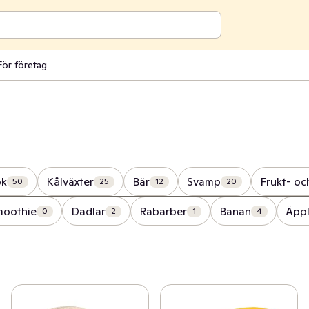
För företag
ök
Kålväxter
Bär
Svamp
Frukt- oc
50
25
12
20
smoothie
Dadlar
Rabarber
Banan
Äpp
0
2
1
4