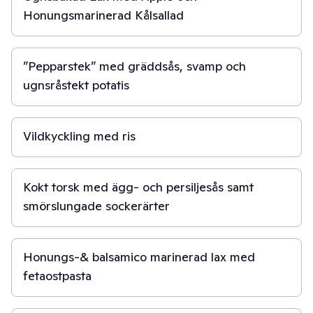
Honungsmarinerad Kålsallad
30 min
”Pepparstek” med gräddsås, svamp och
ugnsråstekt potatis
30 min
Vildkyckling med ris
20 min
Kokt torsk med ägg- och persiljesås samt
smörslungade sockerärter
30 min
Honungs-& balsamico marinerad lax med
fetaostpasta
20 min