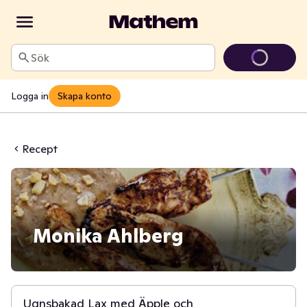
Sök
Logga in
Skapa konto
Recept
Monika Ahlberg
20 min
Ugnsbakad Lax med Äpple och