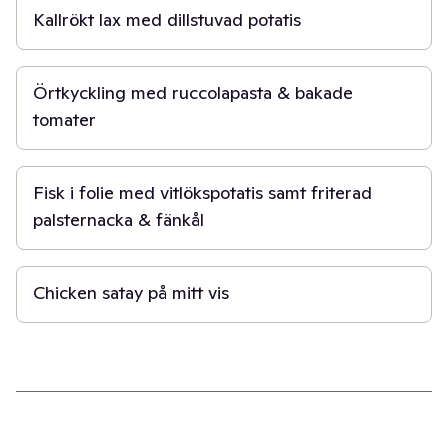
Kallrökt lax med dillstuvad potatis
20 min
Örtkyckling med ruccolapasta & bakade
tomater
30 min
Fisk i folie med vitlökspotatis samt friterad
palsternacka & fänkål
30 min
Chicken satay på mitt vis