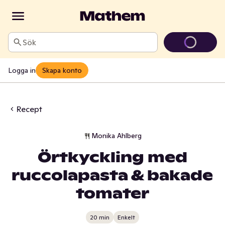
Sök
Logga in
Skapa konto
Recept
Monika Ahlberg
Örtkyckling med
ruccolapasta & bakade
tomater
20 min
Enkelt