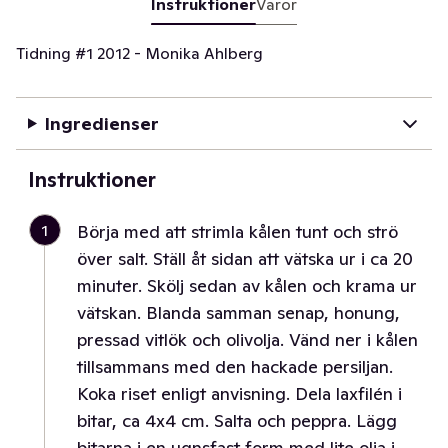
Instruktioner
Varor
Tidning #1 2012 - Monika Ahlberg
Ingredienser
Instruktioner
1
Börja med att strimla kålen tunt och strö
över salt. Ställ åt sidan att vätska ur i ca 20
minuter. Skölj sedan av kålen och krama ur
vätskan. Blanda samman senap, honung,
pressad vitlök och olivolja. Vänd ner i kålen
tillsammans med den hackade persiljan.
Koka riset enligt anvisning. Dela laxfilén i
bitar, ca 4x4 cm. Salta och peppra. Lägg
bitarna i en ugnsfast form med lite olja i