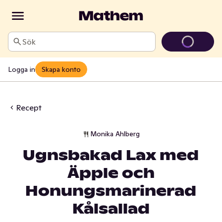
Sök
Logga in
Skapa konto
Recept
Monika Ahlberg
Ugnsbakad Lax med
Äpple och
Honungsmarinerad
Kålsallad