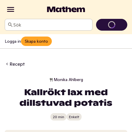
Sök
Logga in
Skapa konto
Recept
Monika Ahlberg
Kallrökt lax med
dillstuvad potatis
20 min
Enkelt