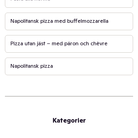
1 t
Napolitansk pizza med buffelmozzarella
20 min
Pizza utan jäst – med päron och chèvre
1 t
Napolitansk pizza
Kategorier