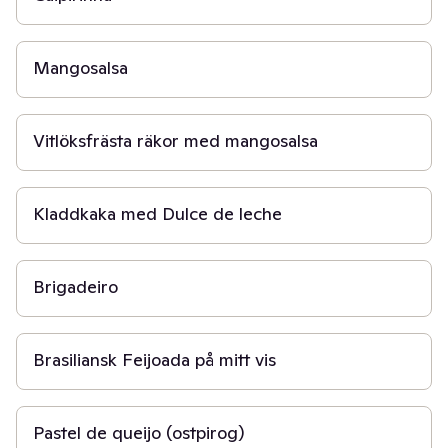
5 min
Mangosalsa
5 min
Vitlöksfrästa räkor med mangosalsa
45 min
Kladdkaka med Dulce de leche
40 min
Brigadeiro
1 t 30 min
Brasiliansk Feijoada på mitt vis
45 min
Pastel de queijo (ostpirog)