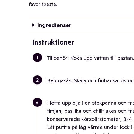
favoritpasta.
Ingredienser
Instruktioner
1
Tillbehör: Koka upp vatten till pastan.
2
Belugasås: Skala och finhacka lök oc
3
Hetta upp olja i en stekpanna och frä
timjan, basilika och chiliflakes och fr
konserverade körsbärstomater, 3-4 dl
Låt puttra på låg värme under lock 