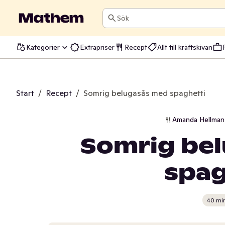
Sök
Kategorier
Extrapriser
Recept
Allt till kräftskivan
Start
/
Recept
/
Somrig belugasås med spaghetti
Amanda Hellman 
Somrig be
spag
40 mi