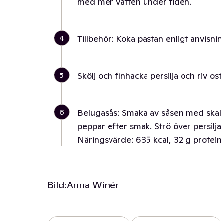
med mer vatten under tiden.
4
Tillbehör: Koka pastan enligt anvisn
5
Skölj och finhacka persilja och riv os
6
Belugasås: Smaka av såsen med skal f
peppar efter smak. Strö över persilj
Näringsvärde: 635 kcal, 32 g protein,
Bild:
Anna Winér