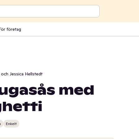
För företag
och Jessica Hellstedt
lugasås med
hetti
n
Enkelt