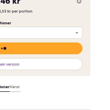
46 kr
,53 kr per portion
tioner
gen version
ioner
Varor