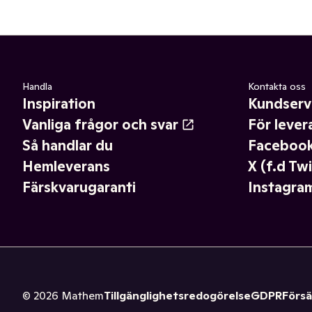
Handla
Kontakta oss
Inspiration
Kundserv
Vanliga frågor och svar
För lever
Så handlar du
Faceboo
Hemleverans
X (f.d Twi
Färskvarugaranti
Instagra
©
2026
Mathem
Tillgänglighetsredogörelse
GDPR
Försä