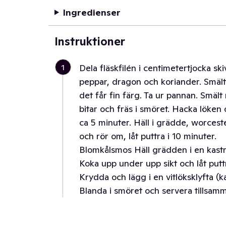
Ingredienser
Instruktioner
1
Dela fläskfilén i centimetertjocka sk
peppar, dragon och koriander. Smält
det får fin färg. Ta ur pannan. Smäl
bitar och fräs i smöret. Hacka löken
ca 5 minuter. Häll i grädde, worcester
och rör om, låt puttra i 10 minuter.
Blomkålsmos Häll grädden i en kastru
Koka upp under upp sikt och låt puttra
Krydda och lägg i en vitlöksklyfta (
Blanda i smöret och servera tillsam