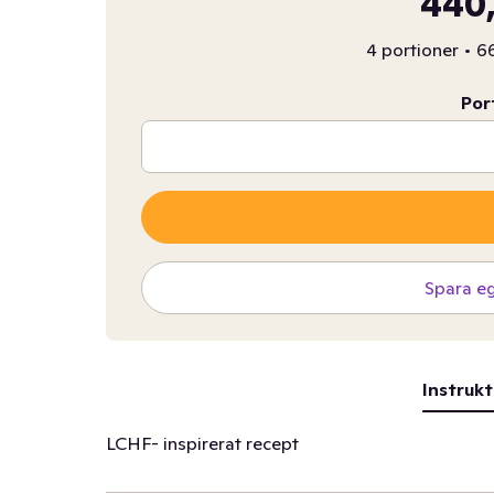
440,
4 portioner
•
66
Por
Spara e
Instrukt
LCHF- inspirerat recept