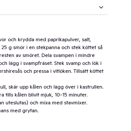
ivor och krydda med paprikapulver, salt,
 25 g smör i en stekpanna och stek köttet så
t resten av smöret. Dela svampen i mindre
 och lägg i svampfräset. Stek svamp och lök i
shiresås och pressa i vitlöken. Tillsätt köttet
ll, skär upp kålen och lägg över i kastrullen.
 tills kålen blivit mjuk, 10-15 minuter.
kan uteslutas) och mixa med stavmixer.
mans med grytan.