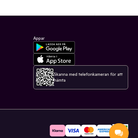
Appar
Skanna med telefonkameran för att
hämta