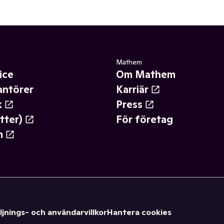
Mathem
ice
Om Mathem
antörer
Karriär
k
Press
tter)
För företag
m
ljnings- och användarvillkor
Hantera cookies