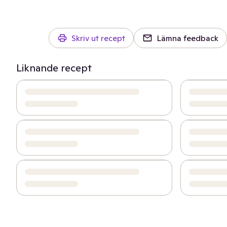
Skriv ut recept
Lämna feedback
Liknande recept