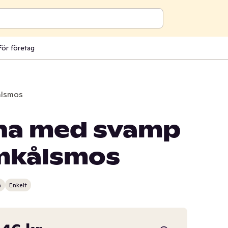
För företag
ålsmos
nna med svamp
mkålsmos
n
Enkelt