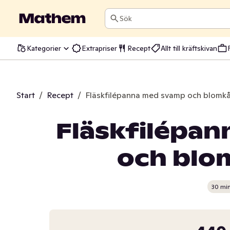
Sök
Kategorier
Extrapriser
Recept
Allt till kräftskivan
Start
/
Recept
/
Fläskfilépanna med svamp och blomk
Fläskfilépa
och blo
30 mi