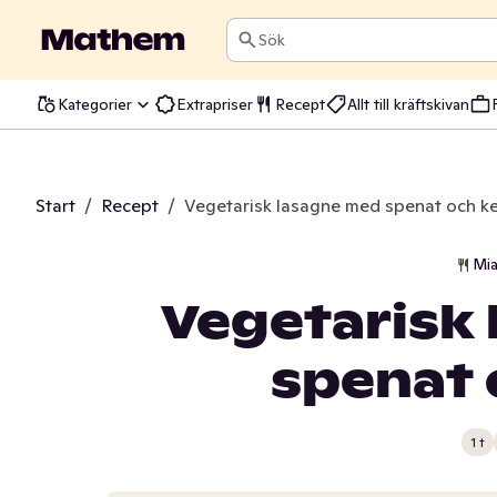
Sök
Kategorier
Extrapriser
Recept
Allt till kräftskivan
Start
/
Recept
/
Vegetarisk lasagne med spenat och k
Mia
Vegetarisk
spenat 
1 t