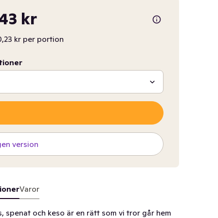
,43 kr
,23 kr per portion
tioner
gen version
ioner
Varor
, spenat och keso är en rätt som vi tror går hem