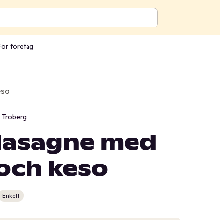
För företag
eso
 Troberg
 lasagne med
och keso
Enkelt