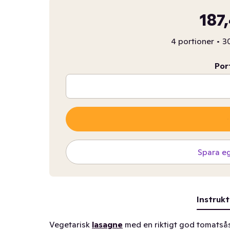
187
4 portioner
•
30
Por
Spara e
Instrukt
Vegetarisk
lasagne
med en riktigt god tomatsås