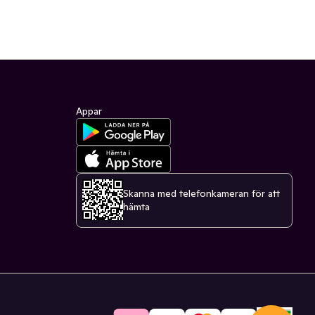
Appar
Skanna med telefonkameran för att
hämta