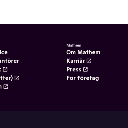
Mathem
ice
Om Mathem
antörer
Karriär
k
Press
tter)
För företag
m