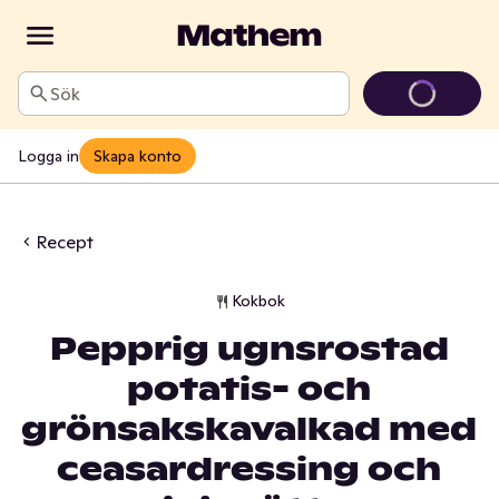
Sök
Logga in
Skapa konto
Recept
Kokbok
Pepprig ugnsrostad
potatis- och
grönsakskavalkad med
ceasardressing och