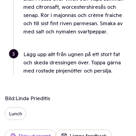
med citronsaft, worcestershiresås och
senap. Rör i majonnäs och crème fraiche
och till sist fint riven parmesan. Smaka av
med salt och nymalen svartpeppar.
3
Lägg upp allt från ugnen på ett stort fat
och skeda dressingen över. Toppa gärna
med rostade pinjenötter och persilja.
Bild:
Linda Prieditis
Lunch
Skriv ut recept
Lämna feedback