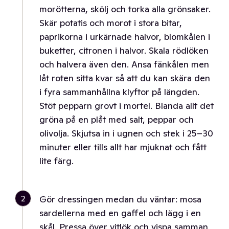
morötterna, skölj och torka alla grönsaker.
Skär potatis och morot i stora bitar,
paprikorna i urkärnade halvor, blomkålen i
buketter, citronen i halvor. Skala rödlöken
och halvera även den. Ansa fänkålen men
låt roten sitta kvar så att du kan skära den
i fyra sammanhållna klyftor på längden.
Stöt pepparn grovt i mortel. Blanda allt det
gröna på en plåt med salt, peppar och
olivolja. Skjutsa in i ugnen och stek i 25–30
minuter eller tills allt har mjuknat och fått
lite färg.
2
Gör dressingen medan du väntar: mosa
sardellerna med en gaffel och lägg i en
skål. Pressa över vitlök och vispa samman