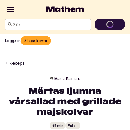
Sök
Logga in
Skapa konto
Recept
Märta Kalmaru
Märtas ljumna
vårsallad med grillade
majskolvar
45 min
Enkelt