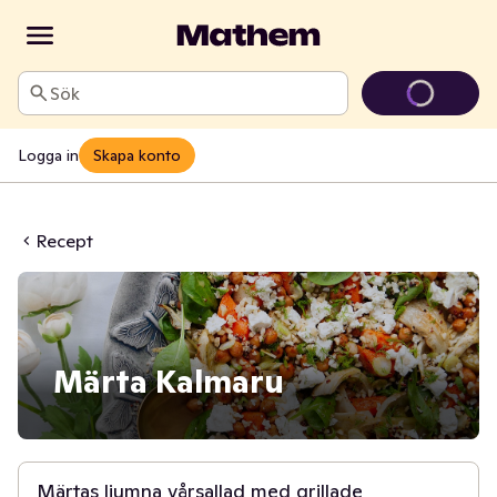
Sök
Logga in
Skapa konto
Recept
Märta Kalmaru
45 min
Märtas ljumna vårsallad med grillade