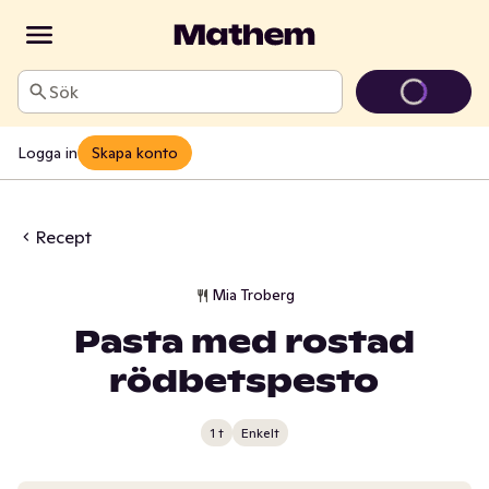
Sök
Logga in
Skapa konto
Recept
Mia Troberg
Pasta med rostad
rödbetspesto
1 t
Enkelt