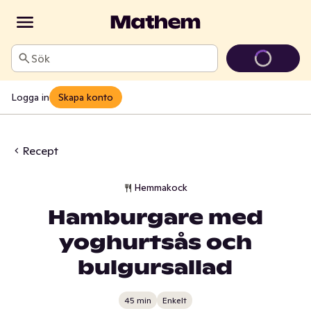
Sök
Logga in
Skapa konto
Recept
Hemmakock
Hamburgare med
yoghurtsås och
bulgursallad
45 min
Enkelt