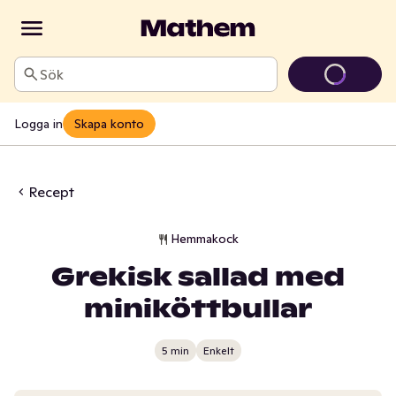
Sök
Logga in
Skapa konto
Recept
Hemmakock
Grekisk sallad med
miniköttbullar
5 min
Enkelt