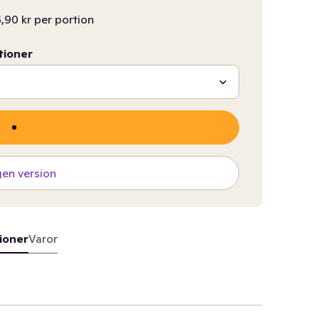
,90 kr per portion
tioner
gen version
ioner
Varor