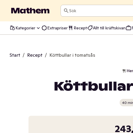
Sök
Kategorier
Extrapriser
Recept
Allt till kräftskivan
Start
/
Recept
/
Köttbullar i tomatsås
He
Köttbullar
40 mi
243