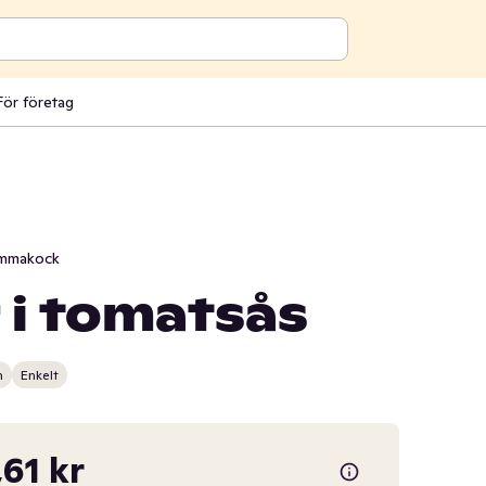
För företag
mmakock
 i tomatsås
n
Enkelt
,61 kr