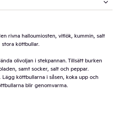
n rivna halloumiosten, vitlök, kummin, salt
 stora köttbullar.
ända olivoljan i stekpannan. Tillsätt burken
aden, samt socker, salt och peppar.
. Lägg köttbullarna i såsen, koka upp och
öttbullarna blir genomvarma.