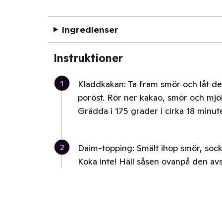
Ingredienser
Instruktioner
1
Kladdkakan: Ta fram smör och låt de
poröst. Rör ner kakao, smör och mjö
Grädda i 175 grader i cirka 18 minute
2
Daim-topping: Smält ihop smör, socke
Koka inte! Häll såsen ovanpå den av