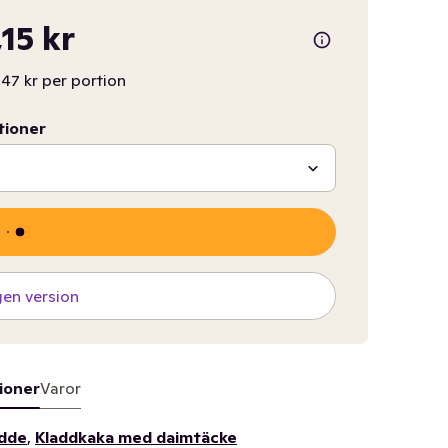
,15 kr
,47 kr per portion
tioner
gen version
ioner
Varor
ädde
,
Kladdkaka med daimtäcke