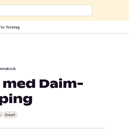
För företag
mmakock
 med Daim-
ping
n
Enkelt