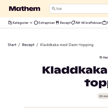
Sök
Kategorier
Extrapriser
Recept
Allt till kräftskivan
Start
/
Recept
/
Kladdkaka med Daim-topping
He
Kladdkaka
top
30 mi