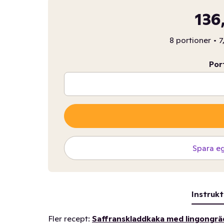
136
8 portioner
•
7
Por
Spara e
Instrukt
Fler recept:
Saffranskladdkaka med lingongr