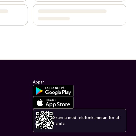
Appar
Skanna med telefonkameran för att
hämta