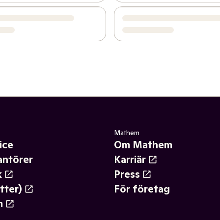
Mathem
ice
Om Mathem
antörer
Karriär
k
Press
tter)
För företag
m