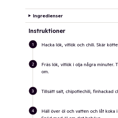
Ingredienser
Instruktioner
1
Hacka lök, vitlök och chili. Skär kötte
2
Fräs lök, vitlök i olja några minuter. T
om.
3
Tillsätt salt, chipotlechili, finhackad c
4
Häll över öl och vatten och låt koka i 