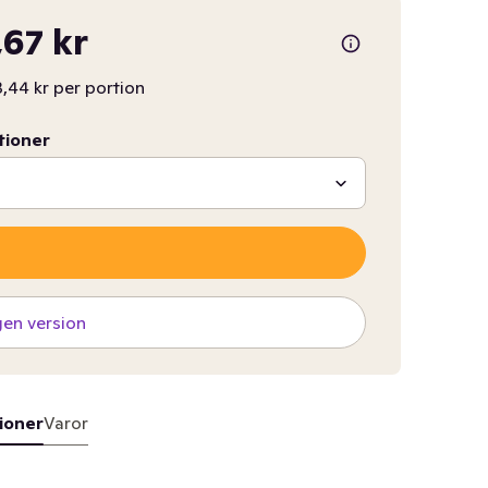
67 kr
,44 kr per portion
tioner
gen version
ioner
Varor