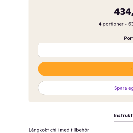
434,
4 portioner
•
63
Por
Spara e
Instrukt
Långkokt chili med tillbehör