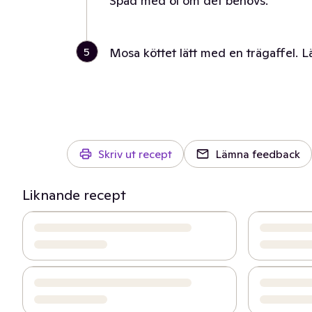
Späd med öl om det behövs.
5
Mosa köttet lätt med en trägaffel. L
Skriv ut recept
Lämna feedback
Liknande recept