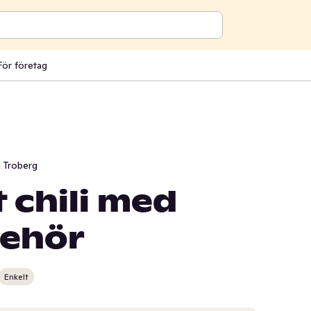
För företag
 Troberg
 chili med
behör
Enkelt