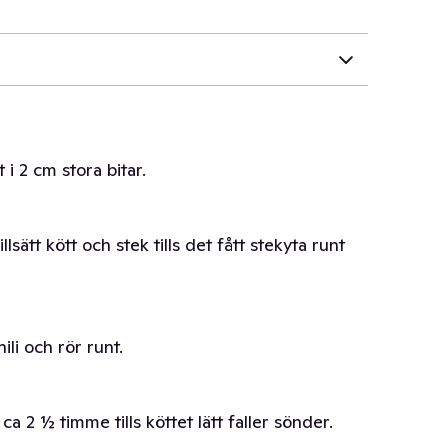
t i 2 cm stora bitar.
illsätt kött och stek tills det fått stekyta runt
hili och rör runt.
ca 2 ½ timme tills köttet lätt faller sönder.