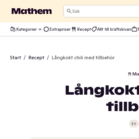
Sök
Kategorier
Extrapriser
Recept
Allt till kräftskivan
Start
/
Recept
/
Långkokt chili med tillbehör
Mia
Långkokt
till
3 t