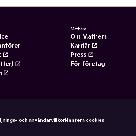
Mathem
ice
Om Mathem
antörer
Karriär
k
Press
tter)
För företag
m
ljnings- och användarvillkor
Hantera cookies