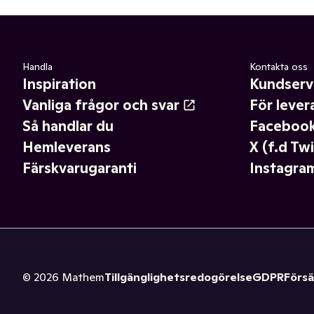
Handla
Kontakta oss
Inspiration
Kundserv
Vanliga frågor och svar
För lever
Så handlar du
Faceboo
Hemleverans
X (f.d Twi
Färskvarugaranti
Instagra
©
2026
Mathem
Tillgänglighetsredogörelse
GDPR
Försä