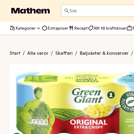
Sök
Kategorier
Extrapriser
Recept
Allt till kräftskivan
 Extra Crispy 3-p
Start
/
Alla varor
/
Skafferi
/
Baljväxter & konserver
/