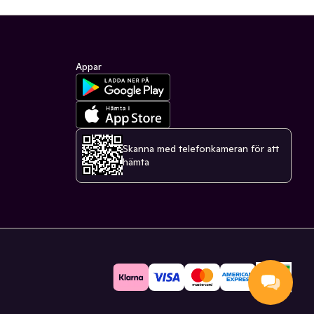
Appar
Skanna med telefonkameran för att
hämta