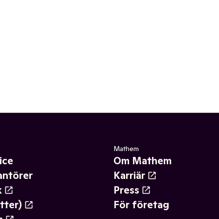
Mathem
ice
Om Mathem
antörer
Karriär
k
Press
tter)
För företag