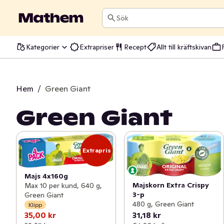
Sök
Kategorier
Extrapriser
Recept
Allt till kräftskivan
Hem
/
Green Giant
Green Giant
Extrapris
Majs 4x160g
Majskorn Extra Crispy
Max 10 per kund, 640 g,
3-p
Green Giant
480 g, Green Giant
Klipp
35,00 kr
31,18 kr