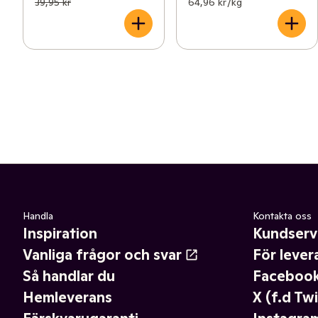
39,95 kr
64,96 kr /kg
Handla
Kontakta oss
Inspiration
Kundserv
Vanliga frågor och svar
För lever
Så handlar du
Faceboo
Hemleverans
X (f.d Twi