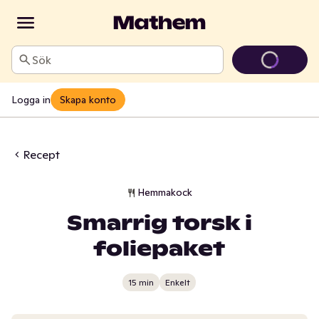
Sök
Logga in
Skapa konto
Recept
Hemmakock
Smarrig torsk i
foliepaket
15 min
Enkelt