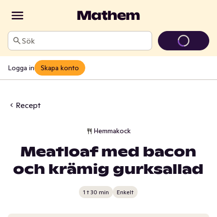
Sök
Logga in
Skapa konto
Recept
Hemmakock
Meatloaf med bacon
och krämig gurksallad
1 t 30 min
Enkelt