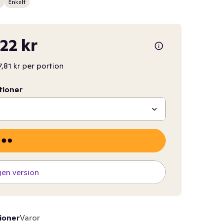
n
Enkelt
,22 kr
7,81 kr per portion
tioner
gen version
ioner
Varor