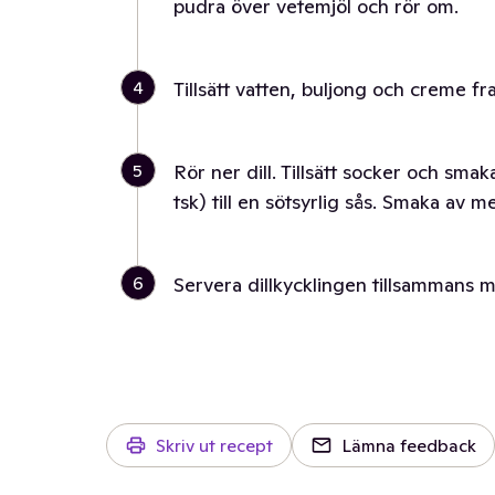
pudra över vetemjöl och rör om.
4
Tillsätt vatten, buljong och creme f
5
Rör ner dill. Tillsätt socker och smak
tsk) till en sötsyrlig sås. Smaka av 
6
Servera dillkycklingen tillsammans m
Skriv ut recept
Lämna feedback