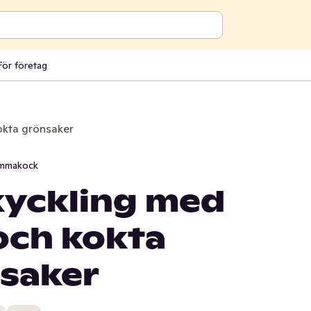
För företag
kokta grönsaker
mmakock
 kyckling med
och kokta
saker