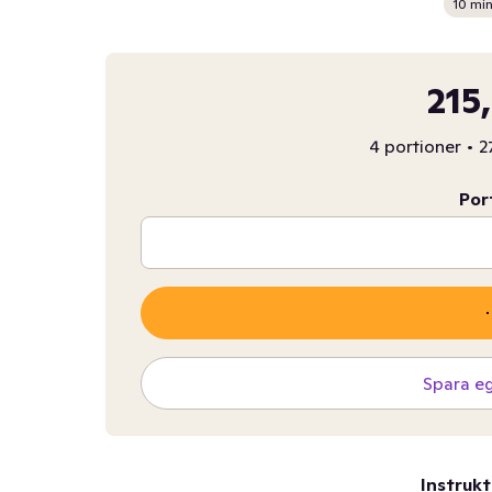
10 mi
215
4 portioner
•
2
Por
Spara e
Instrukt