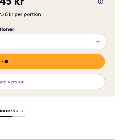
,45 kr
,76 kr per portion
tioner
gen version
ioner
Varor