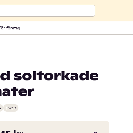
För företag
d soltorkade
ater
n
Enkelt