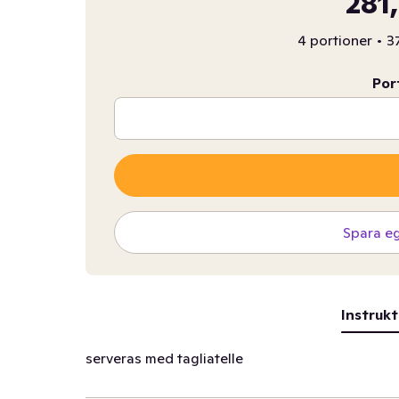
281
4 portioner
•
37
Por
Spara e
Instrukt
serveras med tagliatelle