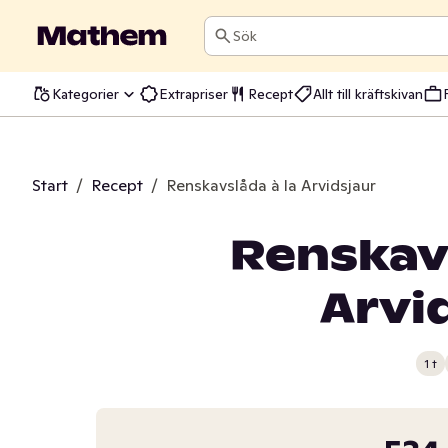
Sök
Kategorier
Extrapriser
Recept
Allt till kräftskivan
Start
/
Recept
/
Renskavslåda à la Arvidsjaur
Renskavs
Arvi
1 t