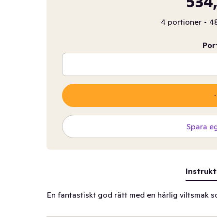
534,
4 portioner
•
48
Por
Spara e
Instrukt
En fantastiskt god rätt med en härlig viltsmak 