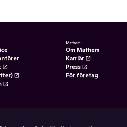
Mathem
ice
Om Mathem
antörer
Karriär
k
Press
tter)
För företag
m