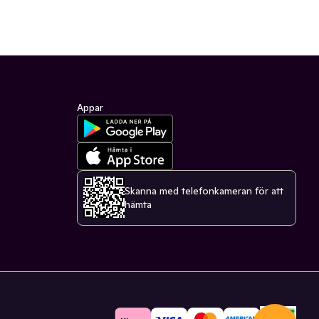
Appar
Skanna med telefonkameran för att
hämta