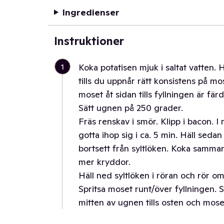
Ingredienser
Instruktioner
1
Koka potatisen mjuk i saltat vatten. 
tills du uppnår rätt konsistens på mo
moset åt sidan tills fyllningen är färd
Sätt ugnen på 250 grader.
Fräs renskav i smör. Klipp i bacon. 
gotta ihop sig i ca. 5 min. Häll sed
bortsett från syltlöken. Koka samman
mer kryddor.
Häll ned syltlöken i röran och rör o
Spritsa moset runt/över fyllningen. S
mitten av ugnen tills osten och moset