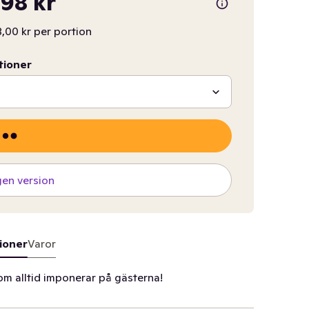
98 kr
,00 kr per portion
tioner
gen version
ioner
Varor
som alltid imponerar på gästerna!