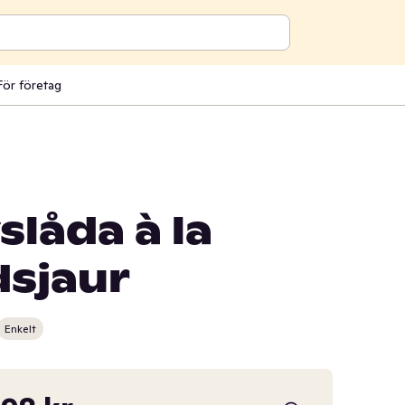
För företag
låda à la
dsjaur
Enkelt