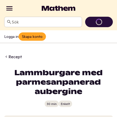
Sök
Logga in
Skapa konto
Recept
Lammburgare med
parmesanpanerad
aubergine
30 min
Enkelt