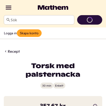
Sök
Logga in
Skapa konto
Recept
Torsk med
palsternacka
30 min
Enkelt
357,67 kr