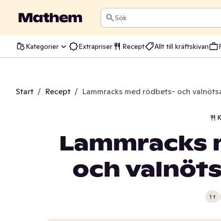
Sök
Kategorier
Extrapriser
Recept
Allt till kräftskivan
Start
/
Recept
/
Lammracks med rödbets- och valnötsa
K
Lammracks 
och valnöts
1 t