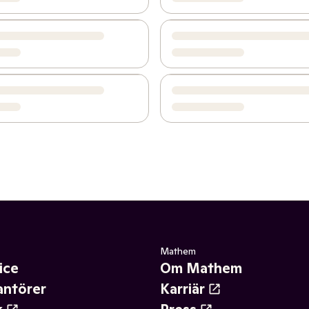
Mathem
ice
Om Mathem
antörer
Karriär