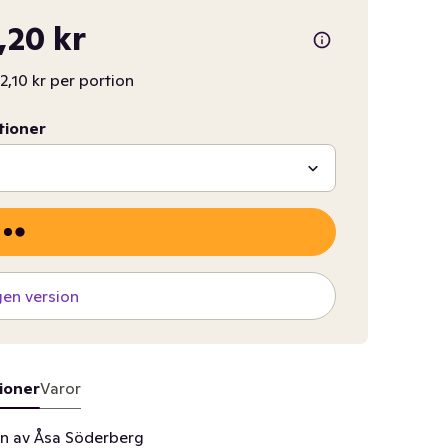
5,20 kr
2,10 kr per portion
tioner
gen version
ioner
Varor
n av Åsa Söderberg