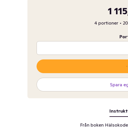
1 11
4 portioner
•
20
Por
Spara e
Instrukt
Från boken Hälsokode