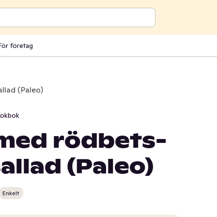
För företag
llad (Paleo)
okbok
med rödbets-
allad (Paleo)
Enkelt