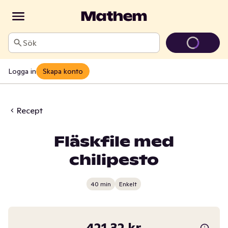
Sök
Logga in
Skapa konto
Recept
Fläskfile med
chilipesto
40 min
Enkelt
421,32 kr