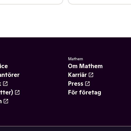
Mathem
ice
Om Mathem
antörer
Karriär
k
Press
tter)
För företag
m