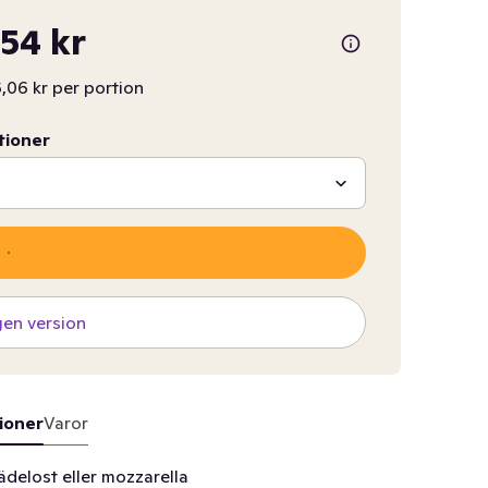
,54 kr
,06 kr per portion
tioner
gen version
ioner
Varor
delost eller mozzarella