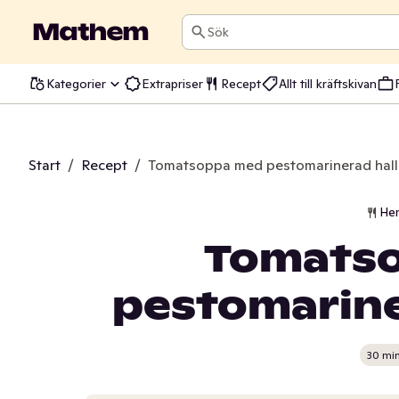
Sök
Kategorier
Extrapriser
Recept
Allt till kräftskivan
Start
/
Recept
/
Tomatsoppa med pestomarinerad hal
He
Tomats
pestomarine
30 mi