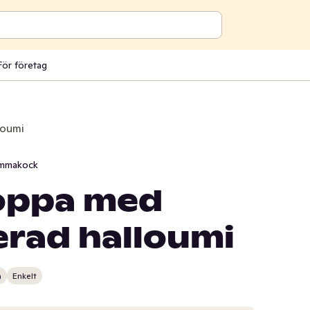
För företag
loumi
mmakock
oppa med
rad halloumi
n
Enkelt