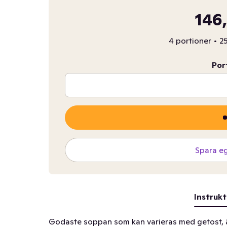
146
4 portioner
•
25
Por
Spara e
Instrukt
Godaste soppan som kan varieras med getost, ä