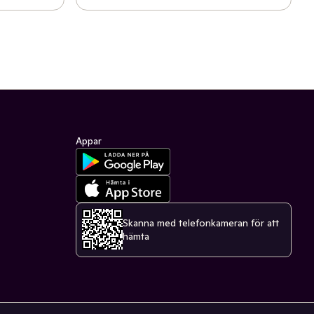
Appar
Skanna med telefonkameran för att
hämta