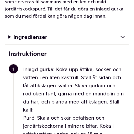
som serveras tillsammans med en len och mild
jordärtskockspuré. Till det får du göra en inlagd gurka
som du med fördel kan göra någon dag innan.
Ingredienser
Instruktioner
1
Inlagd gurka: Koka upp ättika, socker och
vatten i en liten kastrull. Ställ åt sidan och
låt ättikslagen svalna. Skiva gurkan och
rödlöken tunt, gärna med en mandolin om
du har, och blanda med ättikslagen. Ställ
kallt.
Puré: Skala och skär potatisen och
jordärtskockorna i mindre bitar. Koka i
saltat vatten under lock ca 15 min.