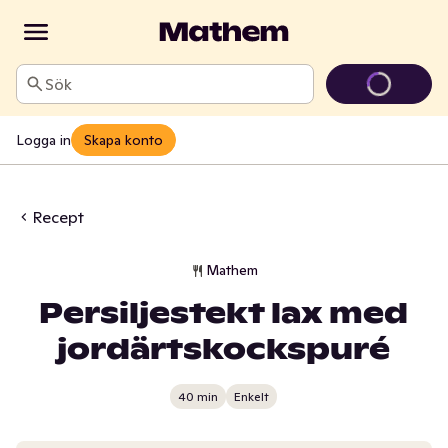
Sök
Logga in
Skapa konto
Recept
Mathem
Persiljestekt lax med
jordärtskockspuré
40 min
Enkelt