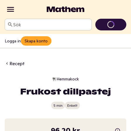
Sök
Logga in
Skapa konto
Recept
Hemmakock
Frukost dillpastej
5 min
Enkelt
96,20 kr