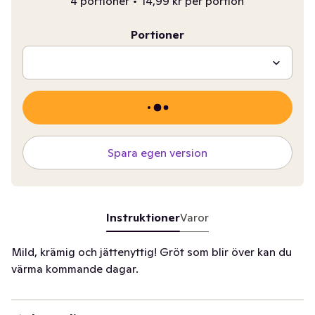
4 portioner
•
14,99 kr per portion
Portioner
Spara egen version
Instruktioner
Varor
Mild, krämig och jättenyttig! Gröt som blir över kan du
värma kommande dagar.