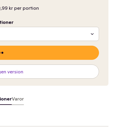
,99 kr per portion
tioner
gen version
ioner
Varor