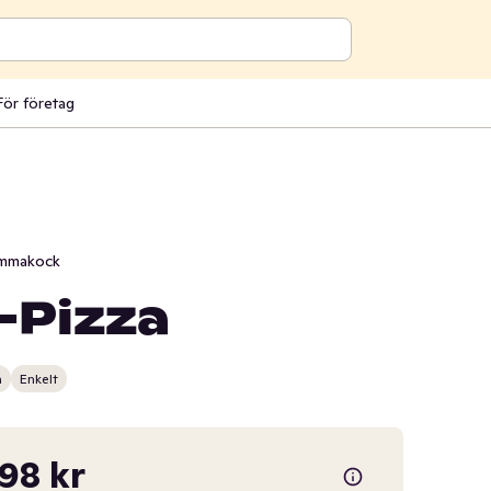
För företag
mmakock
-Pizza
n
Enkelt
,98 kr