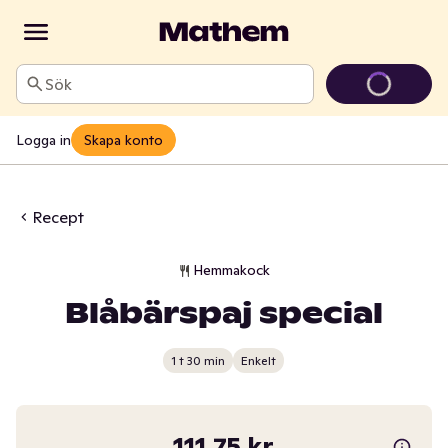
Sök
Logga in
Skapa konto
Recept
Hemmakock
Blåbärspaj special
1 t 30 min
Enkelt
111,75 kr