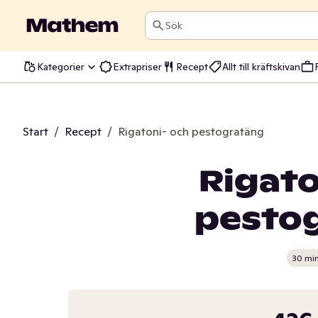
Sök
Kategorier
Extrapriser
Recept
Allt till kräftskivan
Start
/
Recept
/
Rigatoni- och pestogratäng
Rigato
pesto
30 mi