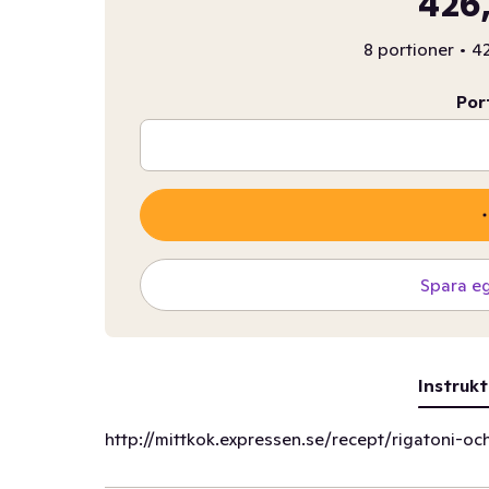
426,
8 portioner
•
42
Por
Spara e
Instrukt
http://mittkok.expressen.se/recept/rigatoni-o