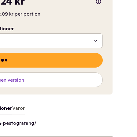
24 kr
,09 kr per portion
tioner
gen version
ioner
Varor
ch-pestogratang/