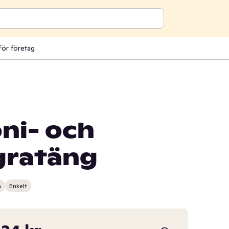
För företag
ni- och
gratäng
n
Enkelt