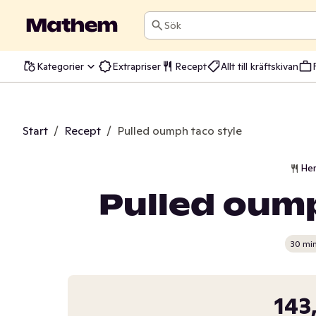
Sök
Kategorier
Extrapriser
Recept
Allt till kräftskivan
Start
/
Recept
/
Pulled oumph taco style
He
Pulled oump
30 mi
143