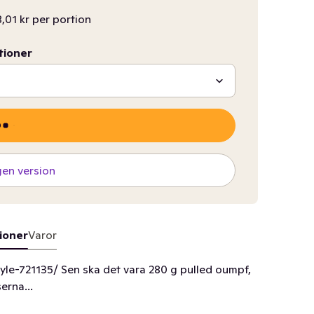
8,01 kr per portion
tioner
gen version
ioner
Varor
le-721135/ Sen ska det vara 280 g pulled oumpf,
erna...