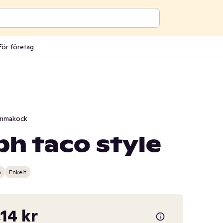
För företag
mmakock
h taco style
n
Enkelt
,14 kr