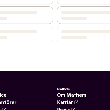
Mathem
ice
Om Mathem
antörer
Karriär
k
Press